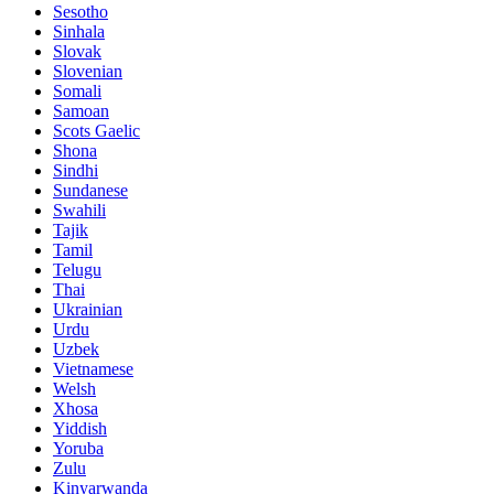
Sesotho
Sinhala
Slovak
Slovenian
Somali
Samoan
Scots Gaelic
Shona
Sindhi
Sundanese
Swahili
Tajik
Tamil
Telugu
Thai
Ukrainian
Urdu
Uzbek
Vietnamese
Welsh
Xhosa
Yiddish
Yoruba
Zulu
Kinyarwanda