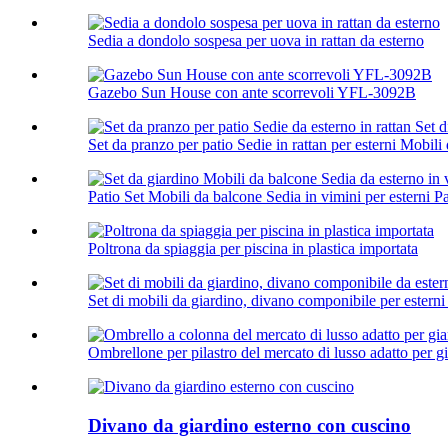
Sedia a dondolo sospesa per uova in rattan da esterno
Gazebo Sun House con ante scorrevoli YFL-3092B
Set da pranzo per patio Sedie in rattan per esterni Mobili d
Patio Set Mobili da balcone Sedia in vimini per esterni Pat
Poltrona da spiaggia per piscina in plastica importata
Set di mobili da giardino, divano componibile per esterni 
Ombrellone per pilastro del mercato di lusso adatto per gia
Divano da giardino esterno con cuscino