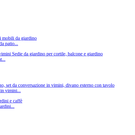
a patio...
...
in vimini...
rdini...