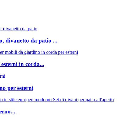
, divanetto da patio ...
 esterni in corda...
no per esterni
rno...