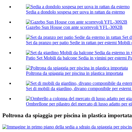
Sedia a dondolo sospesa per uova in rattan da esterno
Gazebo Sun House con ante scorrevoli YFL-3092B
Set da pranzo per patio Sedie in rattan per esterni Mobili d
Patio Set Mobili da balcone Sedia in vimini per esterni Pat
Poltrona da spiaggia per piscina in plastica importata
Set di mobili da giardino, divano componibile per esterni 
Ombrellone per pilastro del mercato di lusso adatto per gia
Poltrona da spiaggia per piscina in plastica importata