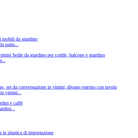
a patio...
...
in vimini...
rdini...