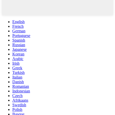
English
French
German
Portuguese
Spanish
Russian
Japanese
Korean
Arabic
Irish
Greek
Turkish
Italian
Danish
Romanian
Indonesian
Czech
Afrikaans
Swedish
Polish
Basque