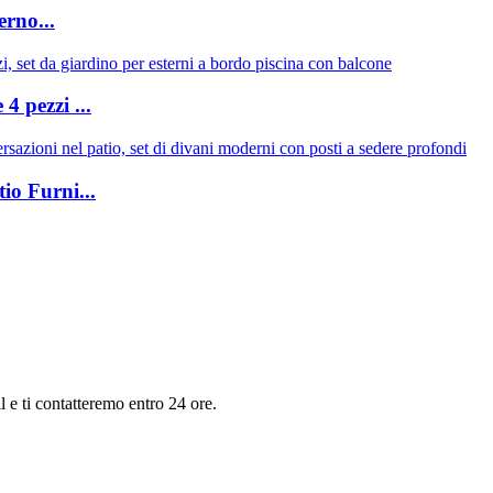
rno...
4 pezzi ...
io Furni...
il e ti contatteremo entro 24 ore.