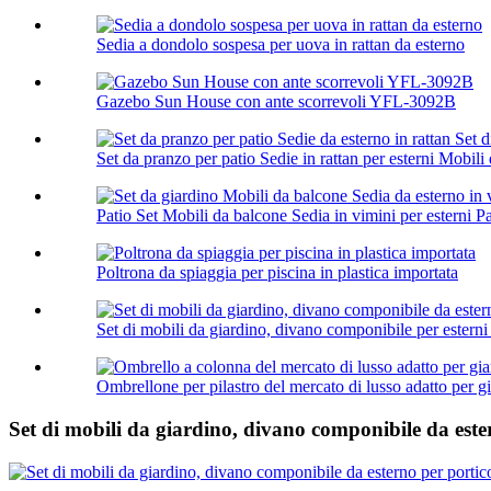
Sedia a dondolo sospesa per uova in rattan da esterno
Gazebo Sun House con ante scorrevoli YFL-3092B
Set da pranzo per patio Sedie in rattan per esterni Mobili d
Patio Set Mobili da balcone Sedia in vimini per esterni Pat
Poltrona da spiaggia per piscina in plastica importata
Set di mobili da giardino, divano componibile per esterni 
Ombrellone per pilastro del mercato di lusso adatto per gia
Set di mobili da giardino, divano componibile da ester