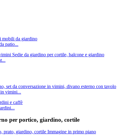
a patio...
...
in vimini...
rdini...
no per portico, giardino, cortile