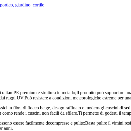
 premium e struttura in metallo;Il prodotto può sopportare una gra
e dai raggi UV;Può resistere a condizioni meteorologiche estreme per una
bra di fiocco beige, design raffinato e moderno;I cuscini di seduta 
corno rende i cuscini non facili da sfilare.Ti permette di goderti il ​​tem
ssere facilmente decompresse e pulite;Basta pulire il vimini resisten
er anni.