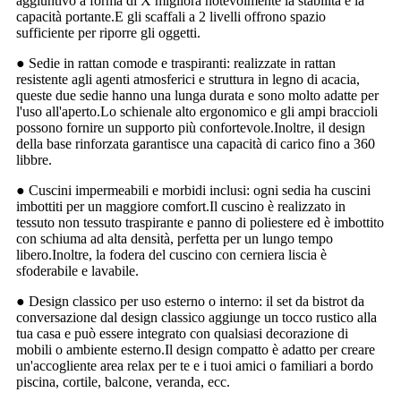
aggiuntivo a forma di X migliora notevolmente la stabilità e la
capacità portante.E gli scaffali a 2 livelli offrono spazio
sufficiente per riporre gli oggetti.
● Sedie in rattan comode e traspiranti: realizzate in rattan
resistente agli agenti atmosferici e struttura in legno di acacia,
queste due sedie hanno una lunga durata e sono molto adatte per
l'uso all'aperto.Lo schienale alto ergonomico e gli ampi braccioli
possono fornire un supporto più confortevole.Inoltre, il design
della base rinforzata garantisce una capacità di carico fino a 360
libbre.
● Cuscini impermeabili e morbidi inclusi: ogni sedia ha cuscini
imbottiti per un maggiore comfort.Il cuscino è realizzato in
tessuto non tessuto traspirante e panno di poliestere ed è imbottito
con schiuma ad alta densità, perfetta per un lungo tempo
libero.Inoltre, la fodera del cuscino con cerniera liscia è
sfoderabile e lavabile.
● Design classico per uso esterno o interno: il set da bistrot da
conversazione dal design classico aggiunge un tocco rustico alla
tua casa e può essere integrato con qualsiasi decorazione di
mobili o ambiente esterno.Il design compatto è adatto per creare
un'accogliente area relax per te e i tuoi amici o familiari a bordo
piscina, cortile, balcone, veranda, ecc.