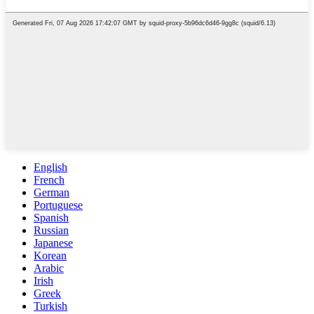
English
French
German
Portuguese
Spanish
Russian
Japanese
Korean
Arabic
Irish
Greek
Turkish