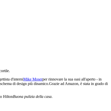
ortile.
ettista d'interni
Mike Moser
per rinnovare la sua oasi all'aperto - in
 schema di design più dinamico.Grazie ad Amazon, è stata in grado di
to Hilton
Buona pulizia della casa
.