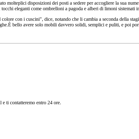
to molteplici disposizioni dei posti a sedere per accogliere la sua numero
 a tocchi eleganti come ombrelloni a pagoda e alberi di limoni sistemati i
 il colore con i cuscini", dice, notando che li cambia a seconda della s
he.È bello avere solo mobili davvero solidi, semplici e puliti, e poi port
il e ti contatteremo entro 24 ore.