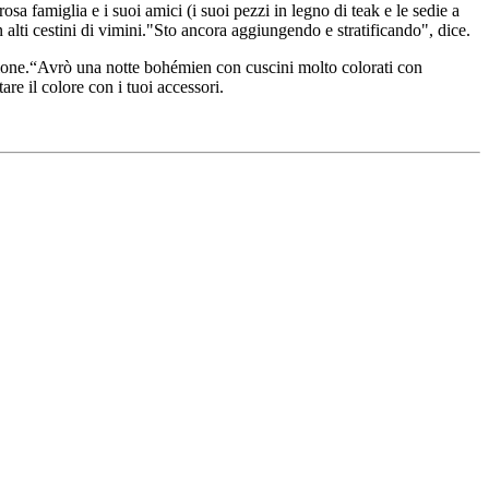
sa famiglia e i suoi amici (i suoi pezzi in legno di teak e le sedie a
n alti cestini di vimini."Sto ancora aggiungendo e stratificando", dice.
tagione.“Avrò una notte bohémien con cuscini molto colorati con
are il colore con i tuoi accessori.