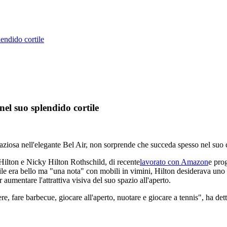
endido cortile
el suo splendido cortile
ziosa nell'elegante Bel Air, non sorprende che succeda spesso nel suo c
s Hilton e Nicky Hilton Rothschild, di recente
lavorato con Amazon
e prog
le era bello ma "una nota" con mobili in vimini, Hilton desiderava uno
aumentare l'attrattiva visiva del suo spazio all'aperto.
e, fare barbecue, giocare all'aperto, nuotare e giocare a tennis", ha det