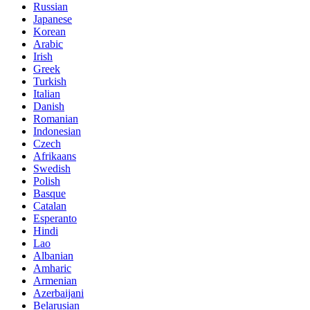
Russian
Japanese
Korean
Arabic
Irish
Greek
Turkish
Italian
Danish
Romanian
Indonesian
Czech
Afrikaans
Swedish
Polish
Basque
Catalan
Esperanto
Hindi
Lao
Albanian
Amharic
Armenian
Azerbaijani
Belarusian